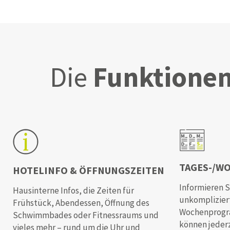
Die
Funktione
TAGES-/W
HOTELINFO & ÖFFNUNGSZEITEN
Informieren S
Hausinterne Infos, die Zeiten für
unkompliziert
Frühstück, Abendessen, Öffnung des
Wochenprogra
Schwimmbades oder Fitnessraums und
können jederz
vieles mehr – rund um die Uhr und